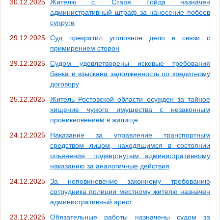
30.12.2025
Жителю с. Старя Тойда назначен
административный штраф за нанесение побоев
супруге
29.12.2025
Суд прекратил уголовное дело в связи с
примирением сторон
29.12.2025
Cудом удовлетворены исковые требования
банка и взыскана задолженность по кредитному
договору
25.12.2025
Житель Ростовской области осужден за тайное
хищение чужого имущества с незаконным
проникновением в жилище
24.12.2025
Наказание за управление транспортным
средством лицом, находящимся в состоянии
опьянения, подвергнутым административному
наказанию за аналогичные действия
24.12.2025
За неповиновение законному требованию
сотрудника полиции местному жителю назначен
административный арест
23.12.2025
Обязательные работы назначены судом за