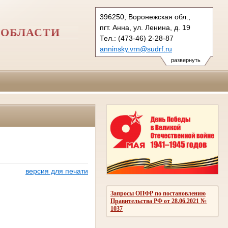
396250, Воронежская обл.,
пгт. Анна, ул. Ленина, д. 19
 ОБЛАСТИ
Тел.: (473-46) 2-28-87
anninsky.vrn@sudrf.ru
схема проезда
развернуть
версия для печати
Запросы ОПФР по постановлению
Правительства РФ от 28.06.2021 №
1037
025