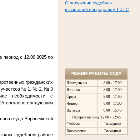
О получении судебных
извещений посредством ГЭПС
 период с 12.06.2025 по
РЕЖИМ РАБОТЫ СУДА
дарственных гражданских
Понедельник
8:00 - 17:00
участков № 1, № 2, № 3
Вторник
8:00 - 17:00
чае необходимости с
Среда
8:00 - 17:00
025 согласно следующим
Четверг
8:00 - 17:00
Пятница
8:00 - 15:45
Перерыв на обед: 12:00 - 12:45
онного суда Воронежской
Суббота
Выходной
Воскресенье
Выходной
нском судебном районе