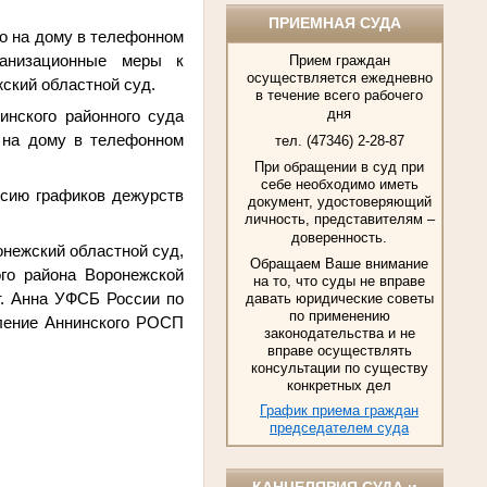
ПРИЕМНАЯ СУДА
во на дому в телефонном
ганизационные меры к
Прием граждан
осуществляется ежедневно
ский областной суд.
в течение всего рабочего
дня
инского районного суда
о на дому в телефонном
тел. (47346) 2-28-87
При обращении в суд при
себе необходимо иметь
рсию графиков дежурств
документ, удостоверяющий
личность, представителям –
доверенность.
онежский областной суд,
Обращаем Ваше внимание
ого района Воронежской
на то, что суды не вправе
т. Анна УФСБ России по
давать юридические советы
по применению
ление Аннинского РОСП
законодательства и не
вправе осуществлять
консультации по существу
конкретных дел
График приема граждан
председателем суда
КАНЦЕЛЯРИЯ СУДА и