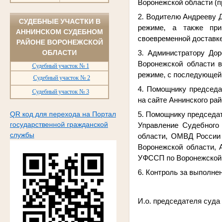
Воронежской области (п
2. Водителю Андрееву Д
СУДЕБНЫЕ УЧАСТКИ В
режиме, а также при
АННИНСКОМ СУДЕБНОМ
своевременной доставке
РАЙОНЕ ВОРОНЕЖСКОЙ
ОБЛАСТИ
3. Администратору Дор
Воронежской области в
Судебный участок № 1
режиме, с последующей,
Судебный участок № 2
4. Помощнику председа
Судебный участок № 3
на сайте Аннинского ра
QR код для перехода на Портал
5. Помощнику председат
государственной гражданской
Управление Судебного 
службы
области, ОМВД России 
Воронежской области,
УФССП по Воронежской 
6. Контроль за выполне
И.о. предс