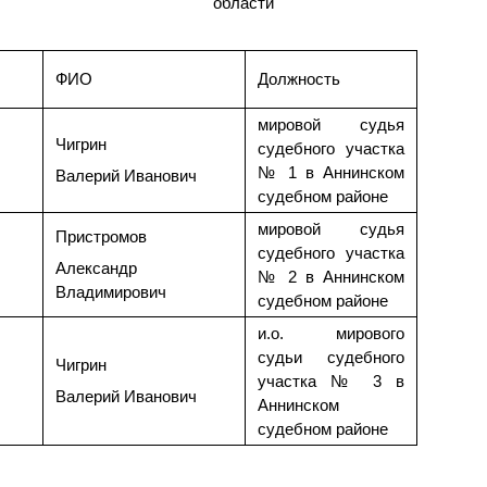
области
ФИО
Должность
мировой судья
Чигрин
судебного участка
№ 1 в Аннинском
Валерий Иванович
судебном районе
мировой судья
Пристромов
судебного участка
Александр
№ 2 в Аннинском
Владимирович
судебном районе
и.о. мирового
судьи судебного
Чигрин
участка № 3 в
Валерий Иванович
Аннинском
судебном районе