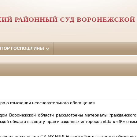
ИЙ РАЙОННЫЙ СУД ВОРОНЕЖСКОЙ
ЯТОР ГОСПОШЛИНЫ
ора о взыскании неосновательного обогащения
дом Воронежской области рассмотрены материалы гражданского 
ской области в защиту прав и законных интересов «Ш» к «Ж» о вз
курора указано, что СУ МУ МВД России «Энгельсское» возбуждено уг