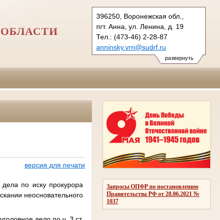
396250, Воронежская обл.,
пгт. Анна, ул. Ленина, д. 19
 ОБЛАСТИ
Тел.: (473-46) 2-28-87
anninsky.vrn@sudrf.ru
схема проезда
развернуть
версия для печати
дела по иску прокурора
Запросы ОПФР по постановлению
Правительства РФ от 28.06.2021 №
ыскании неосновательного
1037
оловное дело по ч. 3 ст.