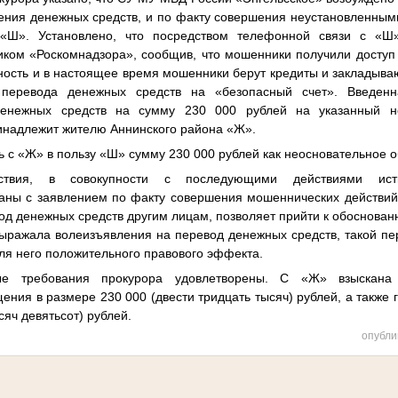
ения денежных средств, и по факту совершения неустановленны
«Ш». Установлено, что посредством телефонной связи с «Ш»
иком «Роскомнадзора», сообщив, что мошенники получили доступ
ость и в настоящее время мошенники берут кредиты и закладываю
перевода денежных средств на «безопасный счет». Введен
денежных средств на сумму 230 000 рублей на указанный не
ринадлежит жителю Аннинского района «Ж».
ь с «Ж» в пользу «Ш» сумму 230 000 рублей как неосновательное 
ействия, в совокупности с последующими действиями и
аны с заявлением по факту совершения мошеннических действий
вод денежных средств другим лицам, позволяет прийти к обоснованн
ыражала волеизъявления на перевод денежных средств, такой пер
для него положительного правового эффекта.
ые требования прокурора удовлетворены. С «Ж» взыскан
ения в размере 230 000 (двести тридцать тысяч) рублей, а также
сяч девятьсот) рублей.
опубли