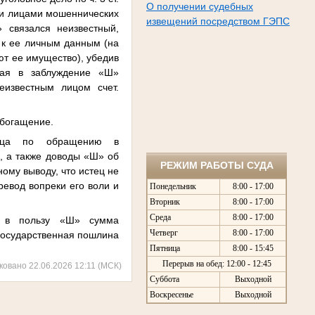
О получении судебных
ми лицами мошеннических
извещений посредством ГЭПС
 связался неизвестный,
 к ее личным данным (на
т ее имущество), убедив
ная в заблуждение «Ш»
известным лицом счет.
обогащение.
стца по обращению в
, а также доводы «Ш» об
РЕЖИМ РАБОТЫ СУДА
ому выводу, что истец не
евод вопреки его воли и
Понедельник
8:00 - 17:00
Вторник
8:00 - 17:00
Среда
8:00 - 17:00
а в пользу «Ш» сумма
Четверг
8:00 - 17:00
 государственная пошлина
Пятница
8:00 - 15:45
Перерыв на обед: 12:00 - 12:45
ковано 22.06.2026 12:11 (МСК)
Суббота
Выходной
Воскресенье
Выходной