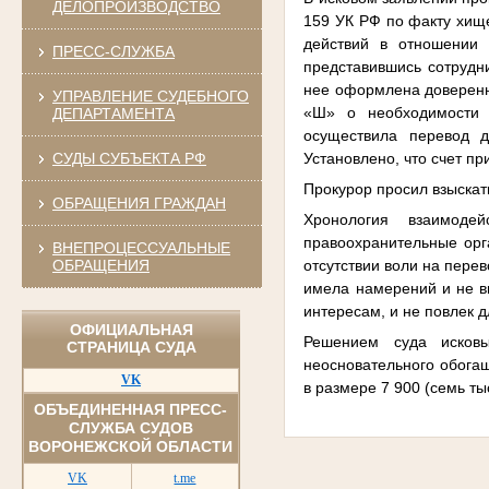
ДЕЛОПРОИЗВОДСТВО
159 УК РФ по факту хищ
действий в отношении 
ПРЕСС-СЛУЖБА
представившись сотрудн
нее оформлена доверенн
УПРАВЛЕНИЕ СУДЕБНОГО
«Ш» о необходимости 
ДЕПАРТАМЕНТА
осуществила перевод 
Установлено, что счет п
СУДЫ СУБЪЕКТА РФ
Прокурор просил взыскат
ОБРАЩЕНИЯ ГРАЖДАН
Хронология взаимод
правоохранительные орг
ВНЕПРОЦЕССУАЛЬНЫЕ
отсутствии воли на пере
ОБРАЩЕНИЯ
имела намерений и не в
интересам, и не повлек 
ОФИЦИАЛЬНАЯ
Решением суда исков
СТРАНИЦА СУДА
неосновательного обогащ
VK
в размере 7 900 (семь ты
ОБЪЕДИНЕННАЯ ПРЕСС-
СЛУЖБА СУДОВ
ВОРОНЕЖСКОЙ ОБЛАСТИ
VK
t.me