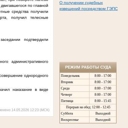
О получении судебных
 двигавшегося по главной
извещений посредством ГЭПС
ртные средства получили
рта, получил телесные
заседании подтвердили
ого административного
РЕЖИМ РАБОТЫ СУДА
 совершение однородного
Понедельник
8:00 - 17:00
Вторник
8:00 - 17:00
Среда
8:00 - 17:00
начил наказание в виде
Четверг
8:00 - 17:00
Пятница
8:00 - 15:45
Перерыв на обед: 12:00 - 12:45
менено 14.05.2026 12:23 (МСК)
Суббота
Выходной
Воскресенье
Выходной