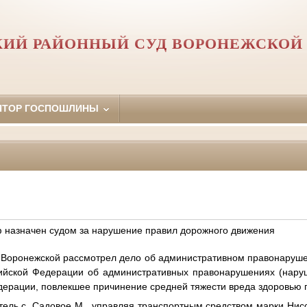
ИЙ РАЙОННЫЙ СУД ВОРОНЕЖСКОЙ
ЯТОР ГОСПОШЛИНЫ
 назначен судом за нарушение правил дорожного движения
 Воронежской рассмотрел дело об административном правонаруше
ссийской Федерации об административных правонарушениях (нар
дерации, повлекшее причинение средней тяжести вреда здоровью 
тель с. Садовое М., управляя транспортным средством марки Нис