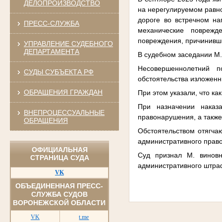
ДЕЛОПРОИЗВОДСТВО
на нерегулируемом равно
дороге во встречном на
ПРЕСС-СЛУЖБА
механические поврежд
повреждения, причинивш
УПРАВЛЕНИЕ СУДЕБНОГО
ДЕПАРТАМЕНТА
В судебном заседании М.
Несовершеннолетний п
СУДЫ СУБЪЕКТА РФ
обстоятельства изложен
ОБРАЩЕНИЯ ГРАЖДАН
При этом указали, что ка
При назначении наказ
ВНЕПРОЦЕССУАЛЬНЫЕ
правонарушения, а также
ОБРАЩЕНИЯ
Обстоятельством отягча
административного прав
ОФИЦИАЛЬНАЯ
Суд признал М. виновн
СТРАНИЦА СУДА
административного штраф
VK
ОБЪЕДИНЕННАЯ ПРЕСС-
СЛУЖБА СУДОВ
ВОРОНЕЖСКОЙ ОБЛАСТИ
VK
t.me