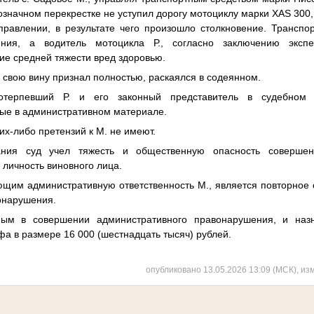
значном перекрестке не уступил дорогу мотоциклу марки XAS 300,
правлении, в результате чего произошло столкновение. Транспо
ения, а водитель мотоцикла Р., согласно заключению экспе
ие средней тяжести вред здоровью.
 свою вину признал полностью, раскаялся в содеянном.
отерпевший Р. и его законный представитель в судебном 
ные в административном материале.
ких-либо претензий к М. не имеют.
ания суд учел тяжесть и общественную опасность совершенн
 личность виновного лица.
ющим административную ответственность М., является повторное
онарушения.
ым в совершении административного правонарушения, и наз
а в размере 16 000 (шестнадцать тысяч) рублей.
опубликовано 13.05.2026 13:09 (МСК), из