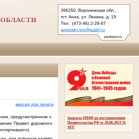
396250, Воронежская обл.,
пгт. Анна, ул. Ленина, д. 19
 ОБЛАСТИ
Тел.: (473-46) 2-28-87
anninsky.vrn@sudrf.ru
схема проезда
развернуть
версия для печати
нии, предусмотренном ч.
Запросы ОПФР по постановлению
Правительства РФ от 28.06.2021 №
ушение Правил дорожного
1037
потерпевшего).
сан, при повороте налево