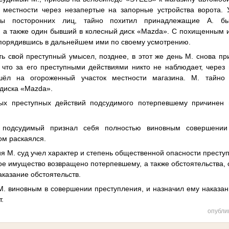
 местности через незапертые на запорные устройства ворота. 
ны посторонних лиц, тайно похитил принадлежащие А. бы
, а также один бывший в колесный диск «Mazda». С похищенным 
спорядившись в дальнейшем ими по своему усмотрению.
ь свой преступный умысел, позднее, в этот же день М. снова пр
, что за его преступными действиями никто не наблюдает, через
ошёл на огороженный участок местности магазина. М. тайно
 диска «Mazda».
ых преступных действий подсудимого потерпевшему причинен
 подсудимый признал себя полностью виновным совершении
ом раскаялся.
я М. суд учел характер и степень общественной опасности преступ
е имущество возвращено потерпевшему, а также обстоятельства,
аказание обстоятельств.
. виновным в совершении преступления, и назначил ему наказани
т.
опубли