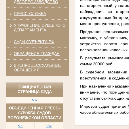
ДЕЛОПРОИЗВОДСТВО
на огороженный участок
наблюдения со сторо
ПРЕСС-СЛУЖБА
аккумуляторные батареи
места преступления, ра
УПРАВЛЕНИЕ СУДЕБНОГО
ДЕПАРТАМЕНТА
Продолжая реализовыват
магазину, и убедившись
СУДЫ СУБЪЕКТА РФ
устройства ворота пр
использовании колесных
ОБРАЩЕНИЯ ГРАЖДАН
В результате умышленн
сумму 20000 руб.
ВНЕПРОЦЕССУАЛЬНЫЕ
ОБРАЩЕНИЯ
В судебном заседании
преступления, в содеянн
При назначении наказани
ОФИЦИАЛЬНАЯ
СТРАНИЦА СУДА
внимание, что похищенно
отсутствие отягчающих н
VK
Мировой судья признал М
ОБЪЕДИНЕННАЯ ПРЕСС-
часов обязательных рабо
СЛУЖБА СУДОВ
ВОРОНЕЖСКОЙ ОБЛАСТИ
VK
t.me