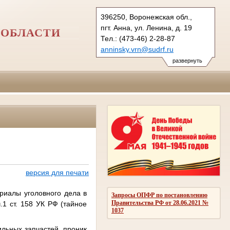
396250, Воронежская обл.,
пгт. Анна, ул. Ленина, д. 19
 ОБЛАСТИ
Тел.: (473-46) 2-28-87
anninsky.vrn@sudrf.ru
схема проезда
развернуть
версия для печати
риалы уголовного дела в
Запросы ОПФР по постановлению
Правительства РФ от 28.06.2021 №
1 ст. 158 УК РФ (тайное
1037
льных запчастей, проник