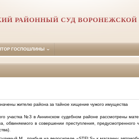
ИЙ РАЙОННЫЙ СУД ВОРОНЕЖСКОЙ
ЯТОР ГОСПОШЛИНЫ
начены жителю района за тайное хищение чужого имущества
го участка №3 в Аннинском судебном районе рассмотрены мате
а, обвиняемого в совершении преступления, предусмотренного ч.
тва).
дсудимый М., прибыв на велосипеде «STELS» к магазину автомоби