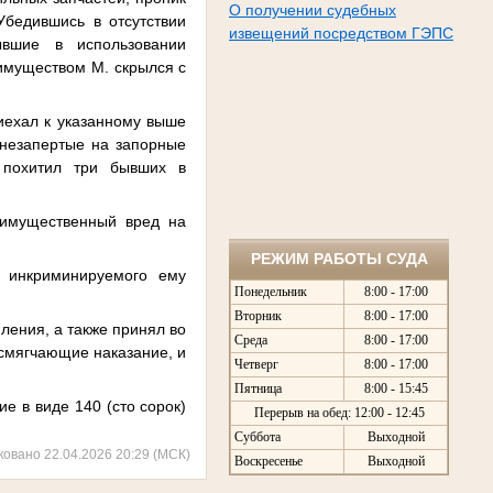
О получении судебных
Убедившись в отсутствии
извещений посредством ГЭПС
вшие в использовании
имуществом М. скрылся с
иехал к указанному выше
 незапертые на запорные
 похитил три бывших в
 имущественный вред на
РЕЖИМ РАБОТЫ СУДА
 инкриминируемого ему
Понедельник
8:00 - 17:00
Вторник
8:00 - 17:00
ления, а также принял во
Среда
8:00 - 17:00
 смягчающие наказание, и
Четверг
8:00 - 17:00
Пятница
8:00 - 15:45
е в виде 140 (сто сорок)
Перерыв на обед: 12:00 - 12:45
Суббота
Выходной
ковано 22.04.2026 20:29 (МСК)
Воскресенье
Выходной