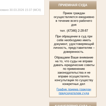
ПРИЕМНАЯ СУДА
ковано 30.03.2026 15:37 (МСК)
Прием граждан
осуществляется ежедневно
в течение всего рабочего
дня
тел. (47346) 2-28-87
При обращении в суд при
себе необходимо иметь
документ, удостоверяющий
личность, представителям –
доверенность.
Обращаем Ваше внимание
на то, что суды не вправе
давать юридические советы
по применению
законодательства и не
вправе осуществлять
консультации по существу
конкретных дел
График приема граждан
председателем суда
КАНЦЕЛЯРИЯ СУДА и