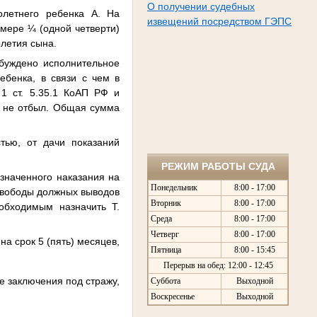
О получении судебных
олетнего ребенка А. На
извещений посредством ГЭПС
мере ¼ (одной четверти)
олетия сына.
буждено исполнительное
ебенка, в связи с чем в
1 ст. 5.35.1 КоАП РФ и
н не отбыл. Общая сумма
тью, от дачи показаний
РЕЖИМ РАБОТЫ СУДА
азначенного наказания на
Понедельник
8:00 - 17:00
 свободы должных выводов
Вторник
8:00 - 17:00
обходимым назначить Т.
Среда
8:00 - 17:00
Четверг
8:00 - 17:00
а срок 5 (пять) месяцев,
Пятница
8:00 - 15:45
Перерыв на обед: 12:00 - 12:45
е заключения под стражу,
Суббота
Выходной
Воскресенье
Выходной