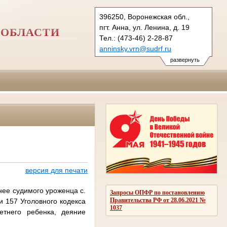
396250, Воронежская обл.,
пгт. Анна, ул. Ленина, д. 19
 ОБЛАСТИ
Тел.: (473-46) 2-28-87
anninsky.vrn@sudrf.ru
схема проезда
развернуть
версия для печати
нее судимого уроженца с.
Запросы ОПФР по постановлению
Правительства РФ от 28.06.2021 №
и 157 Уголовного кодекса
1037
етнего ребенка, деяние