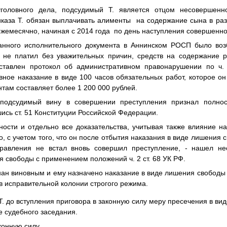
головного дела, подсудимый Т. является отцом несовершенн
иказа Т. обязан выплачивать алименты на содержание сына в раз
 ежемесячно, начиная с 2014 года по день наступления совершенн
анного исполнительного документа в Аннинском РОСП было воз
. не платил без уважительных причин, средств на содержание р
ставлен протокол об административном правонарушении по ч. 
вное наказание в виде 100 часов обязательных работ, которое о
там составляет более 1 200 000 рублей.
подсудимый вину в совершении преступления признал полнос
шись ст. 51 Конституции Российской Федерации.
ности и отдельно все доказательства, учитывая также влияние н
, с учетом того, что он после отбытия наказания в виде лишения
правления не встал вновь совершил преступление, - нашел не
я свободы с применением положений ч. 2 ст. 68 УК РФ.
нан виновным и ему назначено наказание в виде лишения свободы н
в исправительной колонии строгого режима.
Т. до вступления приговора в законную силу меру пресечения в вид
ле судебного заседания.
конную силу.