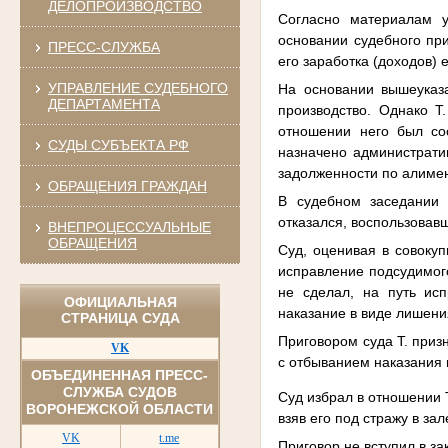
ДЕЛОПРОИЗВОДСТВО
Согласно материалам у
основании судебного пр
ПРЕСС-СЛУЖБА
его заработка (доходов)
УПРАВЛЕНИЕ СУДЕБНОГО
На основании вышеуказ
ДЕПАРТАМЕНТА
производство. Однако Т
отношении него был со
СУДЫ СУБЪЕКТА РФ
назначено администрати
задолженности по алимен
ОБРАЩЕНИЯ ГРАЖДАН
В судебном заседании 
отказался, воспользовав
ВНЕПРОЦЕССУАЛЬНЫЕ
ОБРАЩЕНИЯ
Суд, оценивая в совокуп
исправление подсудимого
не сделал, на путь ис
ОФИЦИАЛЬНАЯ
наказание в виде лишени
СТРАНИЦА СУДА
Приговором суда Т. приз
VK
с отбыванием наказания 
ОБЪЕДИНЕННАЯ ПРЕСС-
СЛУЖБА СУДОВ
Суд избрал в отношении 
ВОРОНЕЖСКОЙ ОБЛАСТИ
взяв его под стражу в за
VK
t.me
Приговор не вступил в за