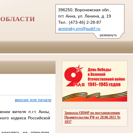
396250, Воронежская обл.,
пгт. Анна, ул. Ленина, д. 19
 ОБЛАСТИ
Тел.: (473-46) 2-28-87
anninsky.vrn@sudrf.ru
схема проезда
развернуть
версия для печати
нии жителя п.г.т. Анны,
Запросы ОПФР по постановлению
Правительства РФ от 28.06.2021 №
ного кодекса Российской
1037
 находясь на открытом,