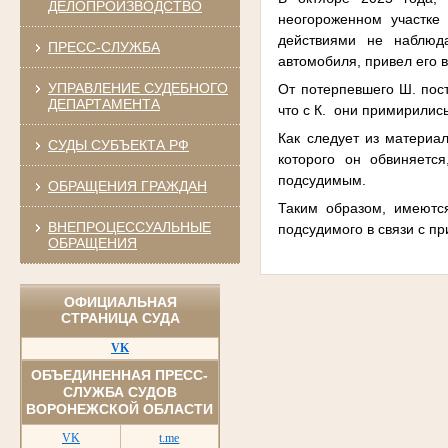
ДЕЛОПРОИЗВОДСТВО
неогороженном участке
действиями не наблюда
ПРЕСС-СЛУЖБА
автомобиля, привел его 
УПРАВЛЕНИЕ СУДЕБНОГО
От потерпевшего Ш. пост
ДЕПАРТАМЕНТА
что с К. они примирилис
Как следует из материа
СУДЫ СУБЪЕКТА РФ
которого он обвиняетс
подсудимым.
ОБРАЩЕНИЯ ГРАЖДАН
Таким образом, имеютс
ВНЕПРОЦЕССУАЛЬНЫЕ
подсудимого в связи с п
ОБРАЩЕНИЯ
ОФИЦИАЛЬНАЯ
СТРАНИЦА СУДА
VK
ОБЪЕДИНЕННАЯ ПРЕСС-
СЛУЖБА СУДОВ
ВОРОНЕЖСКОЙ ОБЛАСТИ
VK
t.me