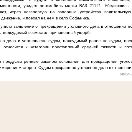
 местности, увидел автомобиль марки ВАЗ 21121. Убедившись, 
ют, через незапертую на запорные устройства водительску
в движение, и поехал на нем в село Софьинка.
упило заявление о прекращении уголовного дела в отношении по
ь, подсудимый возместил причиненный ущерб.
лов дела и установлено судом, подсудимый ранее не судим, пре
я, относится к категории преступлений средней тяжести и по
я предусмотренные законом основания для прекращения уголо
римирением сторон. Судом прекращено уголовное дело в отношени
опубли