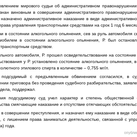
новлением мирового судьи об административном правонарушении
изнан виновным в совершении административного правонарушени
у назначено административное наказание в виде административн
рава управления транспортными средствами на срок 1 год 6 меся
учи в состоянии алкогольного опьянения, сев за руль автомобиля с
омобилем в состоянии алкогольного опьянения, Р. был останов
 транспортным средством.
льного автомобиля, Р. прошел освидетельствование на состояние
ьствования у Р. установлено состояние алкогольного опьянения,
олютного этилового спирта в количестве – 0,755 мг/л.
 подсудимый с предъявленным обвинением согласился, в су
ении приговора без проведения судебного разбирательства, заявл
дела, поддержал.
ния подсудимому суд учел характер и степень общественной 
ьства смягчающие наказание и отсутствие отягчающих обстоятельс
 в совершении преступления, и назначил ему наказание в виде об
ов, с лишением права заниматься деятельностью, связанной с уп
а) года.
опубли