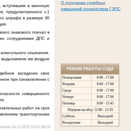
О получении судебных
, вступившим в законную
извещений посредством ГЭПС
я, предусмотренного ч.1
ого штрафа в размере 30
цев.
воего знакомого поехал в
лен сотрудниками ДПС и
 алкогольного опьянения.
 в выдыхаемом им воздухе
РЕЖИМ РАБОТЫ СУДА
дебном заседании свое
Понедельник
8:00 - 17:00
енное при ознакомлении с
Вторник
8:00 - 17:00
Среда
8:00 - 17:00
опасности совершенного
Четверг
8:00 - 17:00
тв.
Пятница
8:00 - 15:45
язательных работ на срок
Перерыв на обед: 12:00 - 12:45
равлением транспортными
Суббота
Выходной
Воскресенье
Выходной
ковано 24.12.2025 18:49 (МСК)