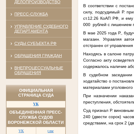
ДЕЛОПРОИЗВОДСТВО
В соответствии с поста
силу, подсудимый Р. пр
ПРЕСС-СЛУЖБА
ст.12.26 КоАП РФ, и ем
000 рублей с лишением п
УПРАВЛЕНИЕ СУДЕБНОГО
ДЕПАРТАМЕНТА
В мае 2025 года Р., буд
магазин. Управляя авт
СУДЫ СУБЪЕКТА РФ
отстранен от управления
Находясь в салоне патру
ОБРАЩЕНИЯ ГРАЖДАН
Согласно акту освидетел
содержалось наличие абс
ВНЕПРОЦЕССУАЛЬНЫЕ
ОБРАЩЕНИЯ
В судебном заседании
ходатайство о постановл
материалами уголовного 
ОФИЦИАЛЬНАЯ
СТРАНИЦА СУДА
При назначении наказа
преступления, обстоятел
VK
Суд признал Р. виновным
ОБЪЕДИНЕННАЯ ПРЕСС-
240 (двести сорок) час
СЛУЖБА СУДОВ
ВОРОНЕЖСКОЙ ОБЛАСТИ
средствами, на срок 2 (дв
VK
t.me