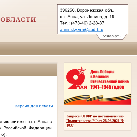
396250, Воронежская обл.,
пгт. Анна, ул. Ленина, д. 19
 ОБЛАСТИ
Тел.: (473-46) 2-28-87
anninsky.vrn@sudrf.ru
схема проезда
развернуть
версия для печати
Запросы ОПФР по постановлению
Правительства РФ от 28.06.2021 №
ию жителя п.г.т. Анна в
1037
са Российской Федерации
ию).