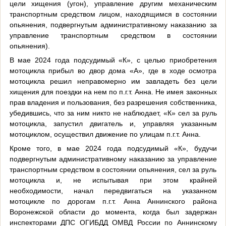
цели хищения (угон), управление другим механическим
транспортным средством лицом, находящимся в состоянии
опьянения, подвергнутым административному наказанию за
управление транспортным средством в состоянии
опьянения).
В мае 2024 года подсудимый «К», с целью приобретения
мотоцикла прибыл во двор дома «А», где в ходе осмотра
мотоцикла решил неправомерно им завладеть без цели
хищения для поездки на нем по п.г.т. Анна. Не имея законных
прав владения и пользования, без разрешения собственника,
убедившись, что за ним никто не наблюдает, «К» сел за руль
мотоцикла, запустил двигатель и, управляя указанным
мотоциклом, осуществил движение по улицам п.г.т. Анна.
Кроме того, в мае 2024 года подсудимый «К», будучи
подвергнутым административному наказанию за управление
транспортным средством в состоянии опьянения, сел за руль
мотоцикла и, не испытывая при этом крайней
необходимости, начал передвигаться на указанном
мотоцикле по дорогам п.г.т. Анна Аннинского района
Воронежской области до момента, когда был задержан
инспекторами ДПС ОГИБДД ОМВД России по Аннинскому