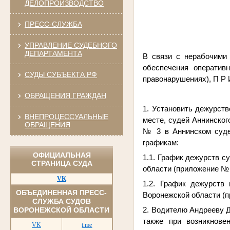
ДЕЛОПРОИЗВОДСТВО
ПРЕСС-СЛУЖБА
УПРАВЛЕНИЕ СУДЕБНОГО
ДЕПАРТАМЕНТА
В связи с нерабочими
обеспечения оператив
СУДЫ СУБЪЕКТА РФ
правонарушениях), П Р 
ОБРАЩЕНИЯ ГРАЖДАН
1. Установить дежурст
ВНЕПРОЦЕССУАЛЬНЫЕ
месте, судей Аннинско
ОБРАЩЕНИЯ
№ 3 в Аннинском суде
графикам:
ОФИЦИАЛЬНАЯ
1.1. График дежурств с
СТРАНИЦА СУДА
области (приложение № 
VK
1.2. График дежурст
ОБЪЕДИНЕННАЯ ПРЕСС-
Воронежской области (п
СЛУЖБА СУДОВ
2. Водителю Андрееву Д
ВОРОНЕЖСКОЙ ОБЛАСТИ
также при возникнове
VK
t.me