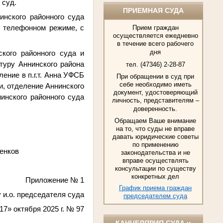
 суд.
ПРИЕМНАЯ СУДА
инского районного суда
в телефонном режиме, с
Прием граждан
осуществляется ежедневно
в течение всего рабочего
дня
кого районного суда и
туру Аннинского района
тел. (47346) 2-28-87
ение в п.г.т. Анна УФСБ
При обращении в суд при
себе необходимо иметь
, отделение Аннинского
документ, удостоверяющий
нского районного суда
личность, представителям –
доверенность.
Обращаем Ваше внимание
на то, что суды не вправе
давать юридические советы
по применению
ков
законодательства и не
вправе осуществлять
консультации по существу
конкретных дел
Приложение № 1
График приема граждан
у и.о. председателя суда
председателем суда
«17» октября 2025 г. № 97
КАНЦЕЛЯРИЯ СУДА и