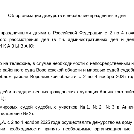
Об организации дежурств в нерабочие праздничные дни
 праздничными днями в Российской Федерации с 2 по 4 нояб
ного рассмотрения дел (в т.ч. административных дел и де
И К А З Ы В А Ю:
во на телефоне, в случае необходимости с непосредственным 
го районного суда Воронежской области и мировых судей судеб
бном районе Воронежской области с 2 по 4 ноября 2025 го
удей и государственных гражданских служащих Аннинского рай
1);
в мировых судей судебных участков №1, №2, №3 в Аннин
риложение № 2).
.А. с 2 по 4 ноября 2025 года осуществлять дежурство на дому
нии необходимости принять необходимые организационные