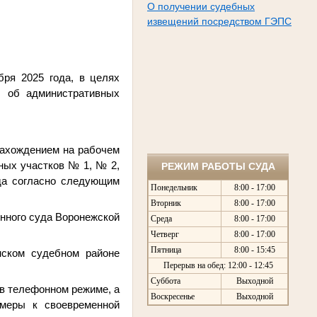
О получении судебных
извещений посредством ГЭПС
ря 2025 года, в целях
л об административных
нахождением на рабочем
ных участков № 1, № 2,
РЕЖИМ РАБОТЫ СУДА
да согласно следующим
Понедельник
8:00 - 17:00
Вторник
8:00 - 17:00
онного суда Воронежской
Среда
8:00 - 17:00
Четверг
8:00 - 17:00
Пятница
8:00 - 15:45
ском судебном районе
Перерыв на обед: 12:00 - 12:45
Суббота
Выходной
 в телефонном режиме, а
Воскресенье
Выходной
 меры к своевременной