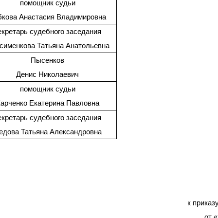
помощник судьи
бкова Анастасия Владимировна
екретарь судебного заседания
сименкова Татьяна Анатольевна
Пысенков
Денис Николаевич
помощник судьи
арченко Екатерина Павловна
екретарь судебного заседания
едова Татьяна Александровна
к приказ
от 