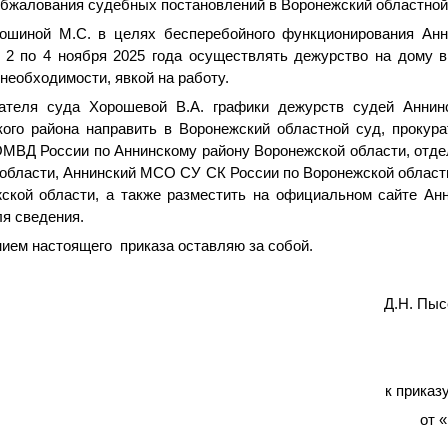
обжалования судебных постановлений в Воронежский областной
ошиной М.С. в целях бесперебойного функционирования Анн
 2 по 4 ноября 2025 года осуществлять дежурство на дому 
необходимости, явкой на работу.
ателя суда Хорошевой В.А. графики дежурств судей Аннинс
ого района направить в Воронежский областной суд, прокура
МВД России по Аннинскому району Воронежской области, отдел
 области, Аннинский МСО СУ СК России по Воронежской области
ой области, а также разместить на официальном сайте Анни
я сведения.
нием настоящего приказа оставляю за собой.
седателя суда Д.Н. Пысен
к приказ
от 