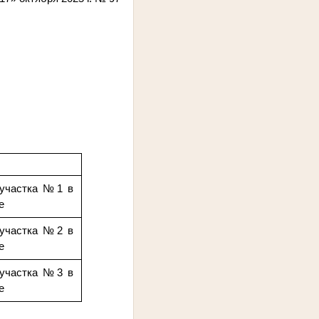
 участка №1 в
е
 участка №2 в
е
 участка №3 в
е