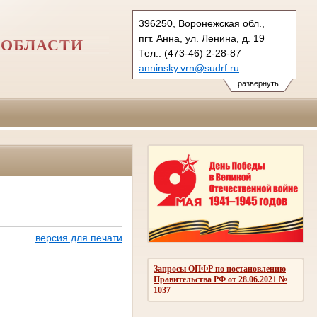
396250, Воронежская обл.,
пгт. Анна, ул. Ленина, д. 19
 ОБЛАСТИ
Тел.: (473-46) 2-28-87
anninsky.vrn@sudrf.ru
схема проезда
развернуть
версия для печати
Запросы ОПФР по постановлению
Правительства РФ от 28.06.2021 №
1037