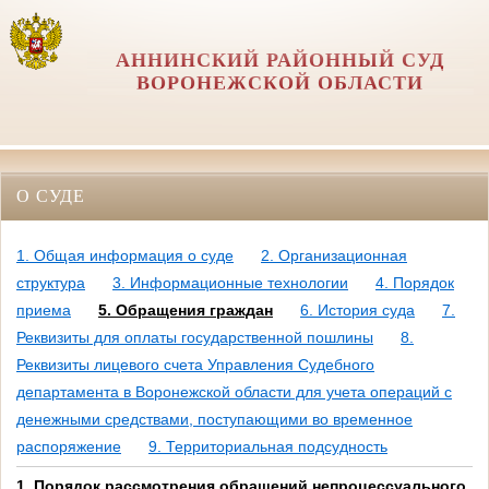
АННИНСКИЙ РАЙОННЫЙ СУД
ВОРОНЕЖСКОЙ ОБЛАСТИ
О СУДЕ
1. Общая информация о суде
2. Организационная
структура
3. Информационные технологии
4. Порядок
приема
5. Обращения граждан
6. История суда
7.
Реквизиты для оплаты государственной пошлины
8.
Реквизиты лицевого счета Управления Судебного
департамента в Воронежской области для учета операций с
денежными средствами, поступающими во временное
распоряжение
9. Территориальная подсудность
1. Порядок рассмотрения обращений непроцессуального